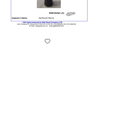
Contact
We'd love to hear from you
Contact us